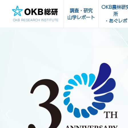
OKB農林研
調査・研究
所
山学レポート
・あぐレポ
調査・研究一覧
OKB農林研究
受託実績
あぐレポ
農畜水産物・
山学レポート
品の輸出サポ
販路開拓支援
センター