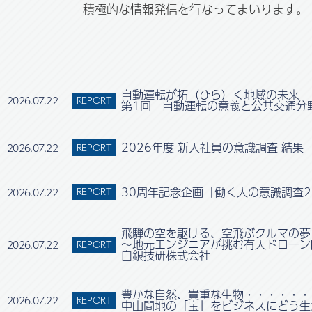
積極的な情報発信を行なってまいります。
自動運転が拓（ひら）く地域の未来
2026.07.22
REPORT
第1回 自動運転の意義と公共交通分
2026年度 新入社員の意識調査 結果
2026.07.22
REPORT
30周年記念企画「働く人の意識調査2
2026.07.22
REPORT
飛騨の空を駆ける、空飛ぶクルマの夢
～地元エンジニアが挑む有人ドローン
2026.07.22
REPORT
白銀技研株式会社
豊かな自然、貴重な生物・・・・・・
2026.07.22
REPORT
中山間地の「宝」をビジネスにどう生