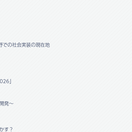
野での社会実装の現在地
026」
開発～
かす？