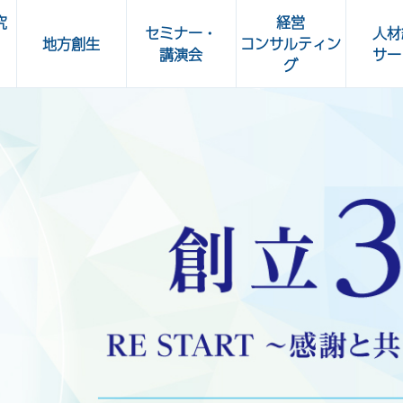
究
経営
セミナー・
人材
地方創生
コンサルティン
講演会
サー
グ
所
人事部 Café
OKBビジネスセミナー
加工食
共立ビジネスクラブ講演会
ート
OKBグリーンセミナー・
OKBカルチャーセミナー