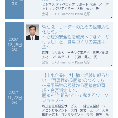
（月）
ビジネス ディベロップ サポート 代表 ／ パ
ッションクリエイター 大軽 俊史 氏
会場：OKB Harmony Plaza 名駅
管理職・リーダーのための組織活性
化セミナー
〜心理的安全性を成果へつなぐ「か
2026年
けはし」と、職場づくりの実践手
12月8日
法〜
（火）
武藤コンサル＆コーチング事務所 代表／組織
人材コンサルタント 武藤 郷史 氏
会場：OKB Harmony Plaza 名駅
【中小企業向け】勘と経験に頼らな
い、“再現性ある面接”のつくり方
～採用基準の設計から面接官の育
成・合否判定まで、
2027年
面接を“仕組み”として整えるワーク
1月22日
ショップ～
（金）
株式会社新経営サービス 経営支援部 シニ
アコンサルタント 大園 羅文 氏 ／ 人事
戦略研究所 コンサルタント 長尾 拓実 氏