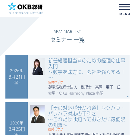
セミナー 一覧
新任経理担当者のための経理の仕事
入門
2026年
～数字を味方に、会社を強くする！
8月21日
～
（金）
残席わずか
御堂筋税理士法人 税理士 高岡 亜子 氏
会場：OKB Harmony Plaza 名駅
「その対応が分かれ道」セクハラ・
パワハラ対応の手引き
～これだけは知っておきたい最低限
2026年
の知識～
8月25日
残席わずか
弁護士法人北見法律事務所所長・社会保険労務
（火）