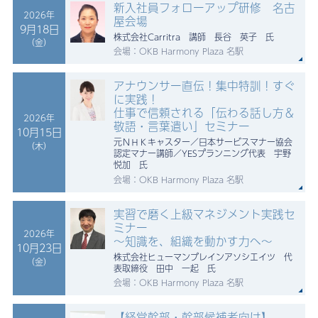
新入社員フォローアップ研修 名古
2026年
屋会場
9月18日
株式会社Carritra 講師 長谷 英子 氏
（金）
会場：OKB Harmony Plaza 名駅
アナウンサー直伝！集中特訓！すぐ
に実践！
仕事で信頼される「伝わる話し方＆
2026年
敬語・言葉遣い」セミナー
10月15日
元ＮＨＫキャスター／日本サービスマナー協会
（木）
認定マナー講師／YESプランニング代表 宇野
悦加 氏
会場：OKB Harmony Plaza 名駅
実習で磨く上級マネジメント実践セ
ミナー
2026年
～知識を、組織を動かす力へ～
10月23日
株式会社ヒューマンブレインアソシエイツ 代
（金）
表取締役 田中 一起 氏
会場：OKB Harmony Plaza 名駅
【経営幹部・幹部候補者向け】