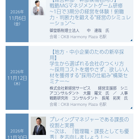
戦略MGマネジメントゲーム研修
~1日で3期分の経営を体験！俯瞰
2026年
力・判断力を鍛える“経営のシミュレ
11月6日
ーション”~
（金）
御堂筋税理士法人 中 達哉 氏
会場：OKB Harmony Plaza 名駅
【地方・中小企業のための新卒採
用】
学生から選ばれる会社のつくり方
～採用コストを増やさず、欲しい人
2026年
材を獲得する“採用の仕組み”構築セ
11月12日
ミナー～
（木）
株式会社新経営サービス 経営支援部 シニ
アコンサルタント 大園 羅文 氏 ／ 人事
戦略研究所 コンサルタント 長尾 拓実 氏
会場：OKB Harmony Plaza 名駅
プレイングマネジャーである課長の
役割と実務
～次は、「管理職・課長としても優
2026年
秀」を志向しましょう！～
11月30日