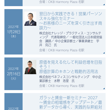
会場：OKB Harmony Plaza 名駅
翌日から実践できる！営業パーソン
スキル強化セミナー
～お客様のニーズを深く引き出す商
2027年
談力～
1月28日
株式会社ナレッジ・プラクティス・コンサルテ
（木）
ィング 代表取締役／ 一般社団法人日本経営協
会 講師／ 中小企業診断士／事業承継士 宇
井 克己 氏
会場：OKB Harmony Plaza 名駅
原価を見える化して利益倍増を目指
そう！
2027年
原価計算のキホンと戦略的活用法
2月16日
株式会社ベネフィスコンサルティング 中小企
（火）
業診断士 水野 浩里 氏
会場：OKB Harmony Plaza 名駅
ガラッと賃金一新セミナー 2027
～賃金の相場感をアップデート／最
新データから導く、実践的な昇給対
2027年