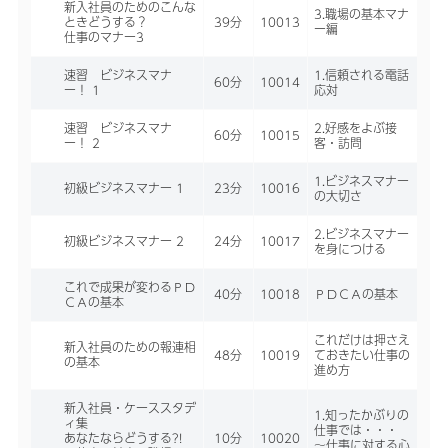
新入社員のためのこんな
3.職場の基本マナ
ときどうする？
39分
10013
ー編
仕事のマナー3
速習 ビジネスマナ
1.信頼される電話
60分
10014
ー！ 1
応対
速習 ビジネスマナ
2.好感をよぶ接
60分
10015
ー！ 2
客・訪問
1.ビジネスマナー
初級ビジネスマナー 1
23分
10016
の大切さ
2.ビジネスマナー
初級ビジネスマナー 2
24分
10017
を身につける
これで成果が変わるＰＤ
40分
10018
ＰＤＣＡの基本
ＣＡの基本
これだけは押さえ
新入社員のための報連相
48分
10019
ておきたい仕事の
の基本
進め方
新入社員・ケーススタデ
1.知ったかぶりの
ィ集
仕事では・・・
あなたならどうする?!
10分
10020
～仕事に対する心