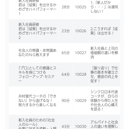
新入社員研修
1.「新人だか
君は「成果」を出せるか
28分
10025
ら・・・」は通用
めざせハイパフォーマー
しない！
1
新入社員研修
君は「成果」を出せるか
2.こうすれば「成
23分
10026
めざせハイパフォーマー
果」は出せる！
2
新入社員と上司の
社会人の常識・非常識あ
65分
10027
価値観の違いを解
なたのＮＧ教えます
消
｢プロ｣としての意識とス
「振り返り」で仕
キルを身につける
事の基本を確立さ
64分
10028
フォローアップ･セミナ
せ、意欲の向上を
ー
促す！
シンクロ日本代表
井村雅代コーチの「でき
コーチが、自らの
ない」から逃げるな！
90分
10029
体験から得た人生
努力するから楽しくなる
や社会人の心構え
を語る！
新入社員のための｢社会
アルバイトと社会
人のルール｣
43分
10030
人の違いを理解し
仕事に対する姿勢・人間