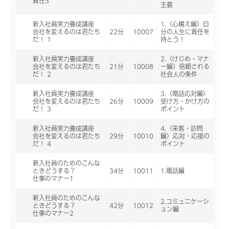
責任3
主義
新入社員実力養成講座
1.〈心構え編〉自
会社を変えるのは君たち
22分
10007
分の人生に責任を
だ！ 1
持とう！
新入社員実力養成講座
2.〈けじめ・マナ
会社を変えるのは君たち
21分
10008
ー編〉信頼される
だ！ 2
社会人の条件
新入社員実力養成講座
3.〈電話応対編〉
会社を変えるのは君たち
26分
10009
受け方・かけ方の
だ！ 3
ポイント
新入社員実力養成講座
4.〈来客・訪問
会社を変えるのは君たち
29分
10010
編〉応対・応接の
だ！ 4
ポイント
新入社員のためのこんな
ときどうする？
34分
10011
1.電話編
仕事のマナー1
新入社員のためのこんな
2.コミュニケーシ
ときどうする？
42分
10012
ョン編
仕事のマナー2