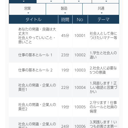
営業
製造
共通
タイトル
時間
No
テーマ
あなたの常識・良識は大
丈夫?!
社会人として身に
45分
10001
社会人やっていいこと・
つけたいマナー等
悪いこと
1.学生と社会人の
仕事の基本とルール 1
23分
10002
違い
2.社会人に必要な
仕事の基本とルール 2
19分
10003
5つの意識
1.見直します！正
社会人の常識・企業人の
22分
10004
しい敬語と言葉づ
責任1
かい
2.守ります！仕事
社会人の常識・企業人の
19分
10005
のルールと社員の
責任2
倫理
3.実践します！い
社会人の常識・企業人の
24分
10006
つもお客さま第一