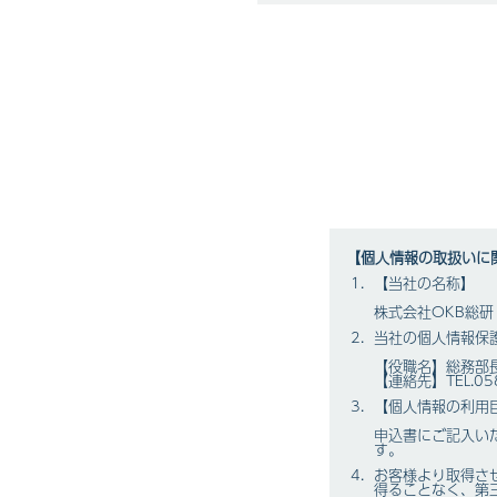
【個人情報の取扱いに
【当社の名称】
株式会社OKB総研
当社の個人情報保
【役職名】総務部
【連絡先】TEL.058
【個人情報の利用
申込書にご記入い
す。
お客様より取得さ
得ることなく、第