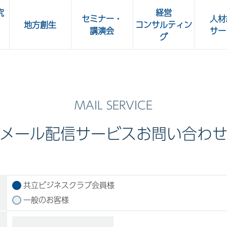
究
経営
セミナー・
人材
地方創生
コンサルティン
講演会
サー
グ
所
人事部 Café
OKBビジネスセミナー
加工食
共立ビジネスクラブ講演会
ート
メール配信サービスお問い合わ
OKBグリーンセミナー・
OKBカルチャーセミナー
共立ビジネスクラブ会員様
一般のお客様