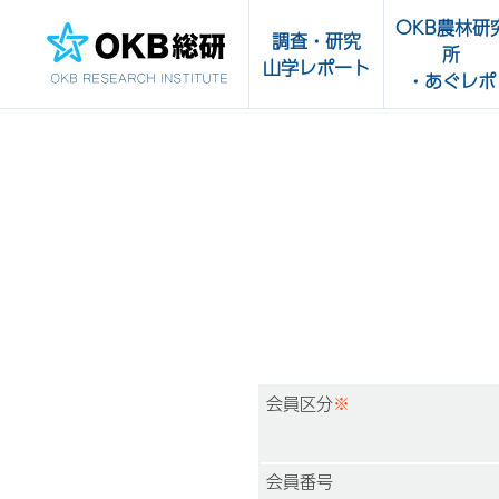
OKB農林研
調査・研究
所
山学レポート
・あぐレポ
調査・研究一覧
OKB農林研究
受託実績
あぐレポ
農畜水産物・
山学レポート
品の輸出サポ
販路開拓支援
センター
会員区分
※
会員番号