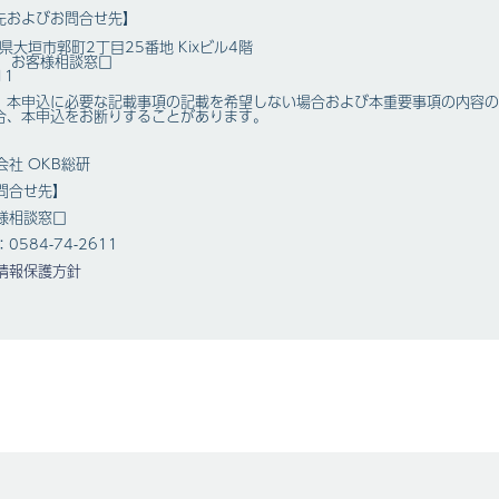
先およびお問合せ先】
岐阜県大垣市郭町2丁目25番地 Kixビル4階
研 お客様相談窓口
11
、本申込に必要な記載事項の記載を希望しない場合および本重要事項の内容の
合、本申込をお断りすることがあります。
会社 OKB総研
問合せ先】
様相談窓口
0584-74-2611
情報保護方針