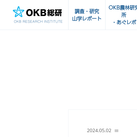
OKB農林研
調査・研究
所
山学レポート
・あぐレポ
調査・研究一覧
OKB農林研究
受託実績
あぐレポ
農畜水産物・
山学レポート
品の輸出サポ
販路開拓支援
センター
2024.05.02