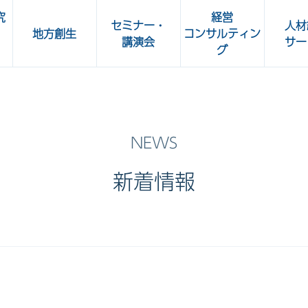
究
経営
セミナー・
人材
地方創生
コンサルティン
講演会
サー
グ
所
人事部 Café
OKBビジネスセミナー
加工食
共立ビジネスクラブ講演会
ート
新着情報
OKBグリーンセミナー・
OKBカルチャーセミナー