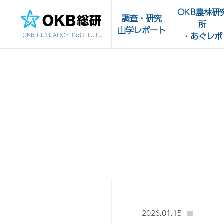
OKB農林研
調査・研究
所
山学レポート
・あぐレポ
調査・研究一覧
OKB農林研究
受託実績
あぐレポ
農畜水産物・
山学レポート
品の輸出サポ
販路開拓支援
センター
2026.01.15