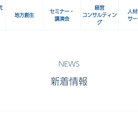
究
経営
セミナー・
人材
地方創生
コンサルティン
講演会
サー
グ
所
人事部 Café
OKBビジネスセミナー
加工食
共立ビジネスクラブ講演会
ート
新着情報
OKBグリーンセミナー・
OKBカルチャーセミナー