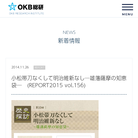
新着情報
2014.11.26
REPORT
小松帯刀なくして明治維新なし─雄藩薩摩の知恵
袋─ (REPORT2015 vol.156)