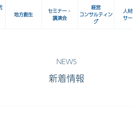
究
経営
セミナー・
人材
地方創生
コンサルティン
講演会
サー
グ
所
人事部 Café
OKBビジネスセミナー
加工食
共立ビジネスクラブ講演会
ート
新着情報
OKBグリーンセミナー・
OKBカルチャーセミナー