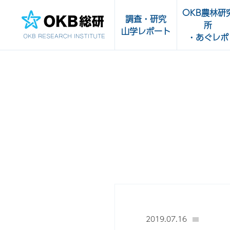
OKB農林研
調査・研究
所
山学レポート
・あぐレポ
調査・研究一覧
OKB農林研究
受託実績
あぐレポ
農畜水産物・
山学レポート
品の輸出サポ
販路開拓支援
センター
2019.07.16