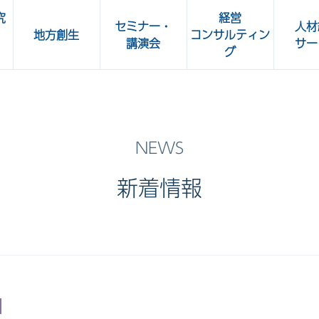
究
経営
セミナー・
人材
地方創生
コンサルティン
講演会
サー
グ
所
人事部 Café
OKBビジネスセミナー
加工食
共立ビジネスクラブ講演会
ート
新着情報
OKBグリーンセミナー・
OKBカルチャーセミナー