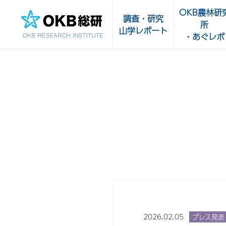
OKB農林研
調査・研究
所
山学レポート
・あぐレポ
調査・研究一覧
OKB農林研究
受託実績
あぐレポ
農畜水産物・
山学レポート
品の輸出サポ
販路開拓支援
センター
2026.02.05
プレス発表