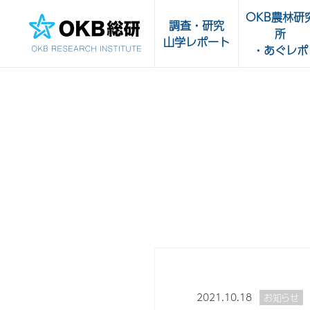
OKB農林研
調査・研究
所
山学レポート
・あぐレポ
調査・研究一覧
OKB農林研究
受託実績
あぐレポ
農畜水産物・
山学レポート
品の輸出サポ
販路開拓支援
センター
2021.10.18
お知らせ