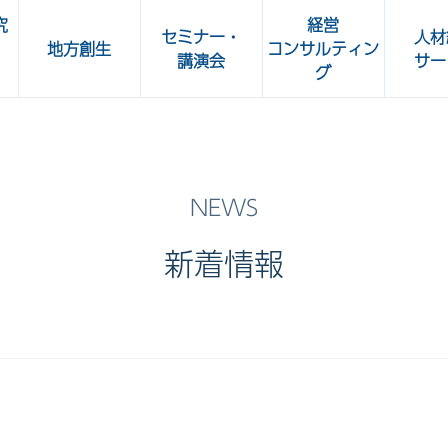
究
経営
セミナー・
人材
地方創生
コンサルティン
講演会
サー
グ
所
人事部 Café
OKBビジネスセミナー
加工食
共立ビジネスクラブ講演会
ート
新着情報
OKBグリーンセミナー・
OKBカルチャーセミナー