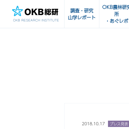
OKB農林研
調査・研究
所
山学レポート
・あぐレポ
調査・研究一覧
OKB農林研究
受託実績
あぐレポ
農畜水産物・
山学レポート
品の輸出サポ
販路開拓支援
センター
2018.10.17
プレス発表