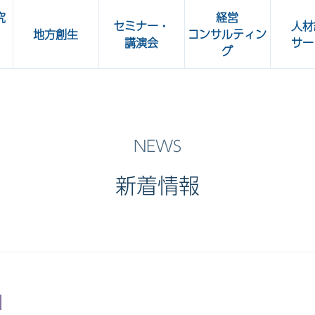
究
経営
セミナー・
人材
地方創生
コンサルティン
講演会
サー
グ
所
人事部 Café
OKBビジネスセミナー
加工食
共立ビジネスクラブ講演会
ート
新着情報
OKBグリーンセミナー・
OKBカルチャーセミナー